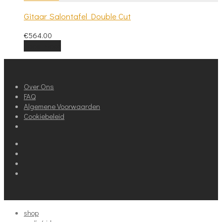
Gitaar Salontafel Double Cut
€
564.00
Lees meer
Over Ons
FAQ
Algemene Voorwaarden
Cookiebeleid
shop