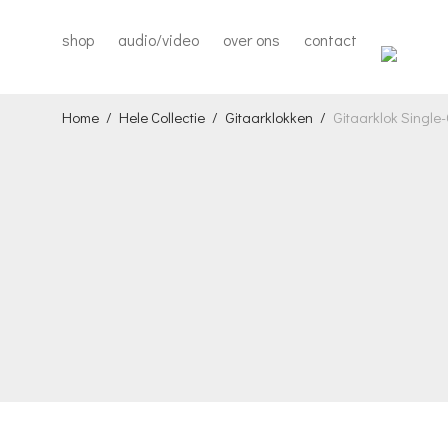
shop
audio/video
over ons
contact
Home
/
Hele Collectie
/
Gitaarklokken
/
Gitaarklok Single-