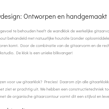
wdesign: Ontworpen en handgemaakt 
rgevoel te behouden heeft de wandklok de werkelijke gitaarvo
ut behandeld met natuurlijke houtolie (zonder oplosmiddelen),
oren komt. Door de combinatie van de gitaarvorm en de recht
kstudio. De klok is een unieke blikvanger!
kiezen voor uw gitaarklok? Precies! Daarom zijn alle gitaarkl
et ziet er prachtig uit. We hebben een constructietechniek t
et de organische gitaarcontour vormt dit een stijlvol en lev