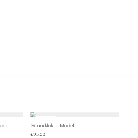
rand
Gitaarklok T-Model
€
95.00