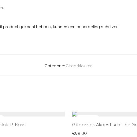
en.
dit product gekocht hebben, kunnen een beoordeling schrijven.
Categorie:
Gitaarklokken
klok P-Bass
Gitaarklok Akoestisch The G
€
99.00