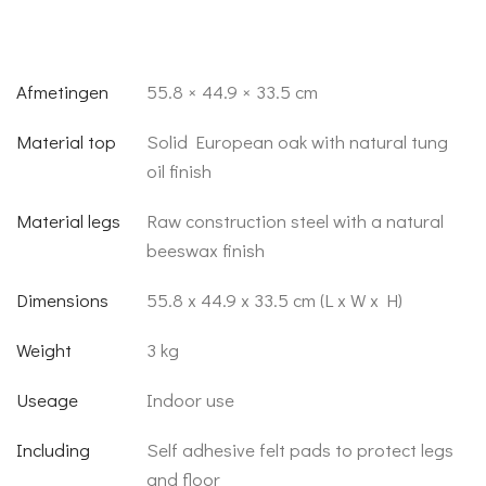
Afmetingen
55.8 × 44.9 × 33.5 cm
Material top
Solid European oak with natural tung
oil finish
Material legs
Raw construction steel with a natural
beeswax finish
Dimensions
55.8 x 44.9 x 33.5 cm (L x W x H)
Weight
3 kg
Useage
Indoor use
Including
Self adhesive felt pads to protect legs
and floor