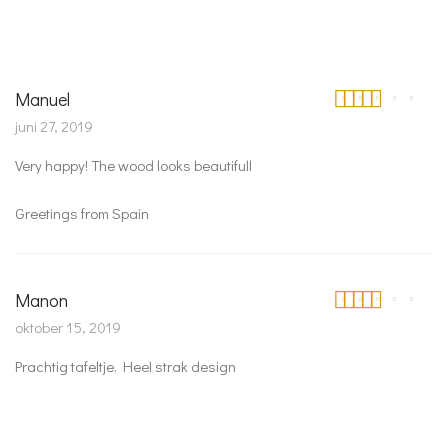
Manuel
Waardering
5
juni 27, 2019
uit 5
Very happy! The wood looks beautifull
Greetings from Spain
Manon
Waardering
5
oktober 15, 2019
uit 5
Prachtig tafeltje. Heel strak design