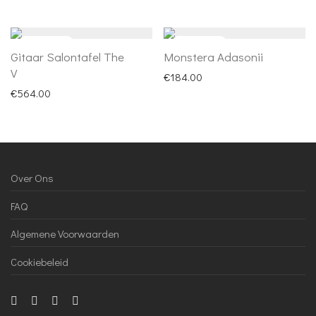
Gitaar Salontafel The
Monstera Adasonii
V
€
184.00
€
564.00
Over Ons
FAQ
Algemene Voorwaarden
Cookiebeleid