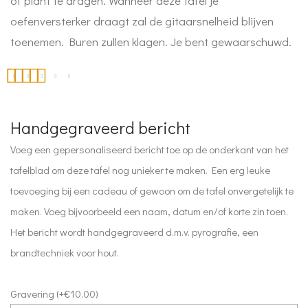
of plant te dragen. Wanneer deze tafel je
oefenversterker draagt zal de gitaarsnelheid blijven
toenemen. Buren zullen klagen. Je bent gewaarschuwd.
Waardering
3
5.00
op 5 gebaseerd
Handgegraveerd bericht
op
klantbeoordelingen
Voeg een gepersonaliseerd bericht toe op de onderkant van het
tafelblad om deze tafel nog unieker te maken. Een erg leuke
toevoeging bij een cadeau of gewoon om de tafel onvergetelijk te
maken. Voeg bijvoorbeeld een naam, datum en/of korte zin toen.
Het bericht wordt handgegraveerd d.m.v. pyrografie, een
brandtechniek voor hout.
Gravering (+€10.00)