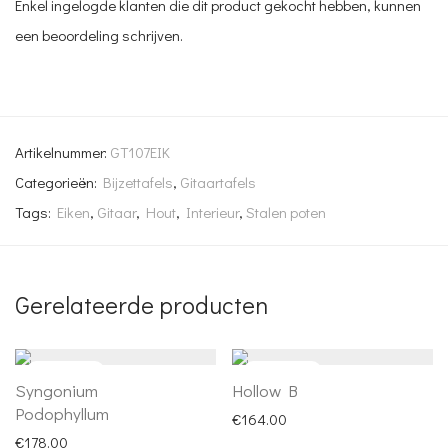
Enkel ingelogde klanten die dit product gekocht hebben, kunnen
een beoordeling schrijven.
Artikelnummer:
GT107EIK
Categorieën:
Bijzettafels
,
Gitaartafels
Tags:
Eiken
,
Gitaar
,
Hout
,
Interieur
,
Stalen poten
Gerelateerde producten
Syngonium
Hollow B
Podophyllum
€
164.00
€
178.00